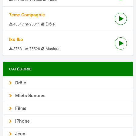
7eme Compagnie
Drôle
48547
95311
Iko Iko
Musique
37631
75528
CATÉGORIE
Drôle
Effets Sonores
Films
iPhone
Jeux