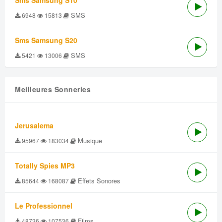
Sms Samsung S10
SMS
6948
15813
Sms Samsung S20
SMS
5421
13006
Meilleures Sonneries
Jerusalema
Musique
95967
183034
Totally Spies MP3
Effets Sonores
85644
168087
Le Professionnel
Films
48736
107536