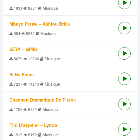
Musique
1931
8851
Mbaye Petaw – Akhlou Brick
Musique
954
5282
SEYA – GIMS
Musique
5679
12796
Si No Estás
Musique
7297
14213
Chanson Dramatique De Tiktok
Musique
1752
6222
Fini D’espérer – Lynda
Musique
1919
6162