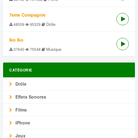
7eme Compagnie
Drôle
48559
95329
Iko Iko
Musique
37640
75548
CATÉGORIE
Drôle
Effets Sonores
Films
iPhone
Jeux