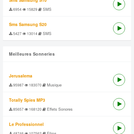
Sms Samsung S10
SMS
6954
15829
Sms Samsung S20
SMS
5427
13014
Meilleures Sonneries
Jerusalema
Musique
95987
183070
Totally Spies MP3
Effets Sonores
85657
168120
Le Professionnel
Films
48746
107562