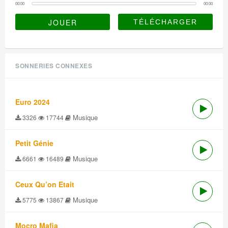
00:00
00:00
JOUER
SONNERIES CONNEXES
Euro 2024
Musique
3326
17744
Petit Génie
Musique
6661
16489
Ceux Qu’on Etait
Musique
5775
13867
Mocro Mafia