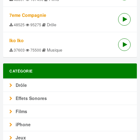
7eme Compagnie
Drôle
48525
95275
Iko Iko
Musique
37603
75500
CATÉGORIE
Drôle
Effets Sonores
Films
iPhone
Jeux