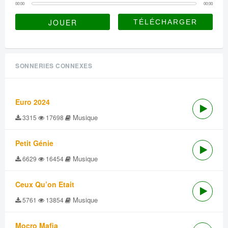
00:00
00:00
JOUER
SONNERIES CONNEXES
Euro 2024
Musique
3315
17698
Petit Génie
Musique
6629
16454
Ceux Qu’on Etait
Musique
5761
13854
Mocro Mafia