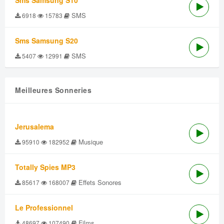
Sms Samsung S10
SMS
6918
15783
Sms Samsung S20
SMS
5407
12991
Meilleures Sonneries
Jerusalema
Musique
95910
182952
Totally Spies MP3
Effets Sonores
85617
168007
Le Professionnel
Films
48697
107490