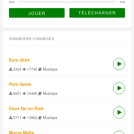
00:00
00:00
JOUER
SONNERIES CONNEXES
Euro 2024
Musique
3324
17740
Petit Génie
Musique
6651
16480
Ceux Qu’on Etait
Musique
5771
13862
Mocro Mafia