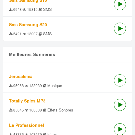
Sms Samsung S10
SMS
6948
15815
Sms Samsung S20
SMS
5421
13007
Meilleures Sonneries
Jerusalema
Musique
95968
183039
Totally Spies MP3
Effets Sonores
85645
168088
Le Professionnel
Films
48736
107539