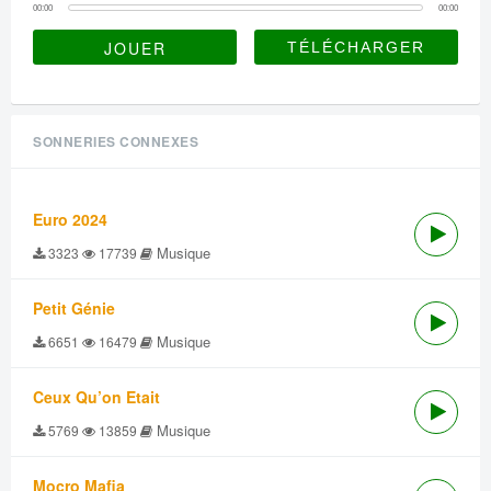
00:00
00:00
JOUER
SONNERIES CONNEXES
Euro 2024
Musique
3323
17739
Petit Génie
Musique
6651
16479
Ceux Qu’on Etait
Musique
5769
13859
Mocro Mafia