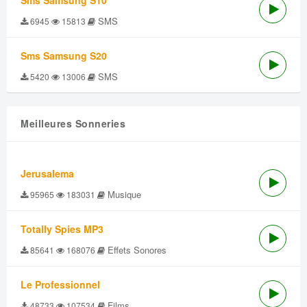
Sms Samsung S10
SMS
6945
15813
Sms Samsung S20
SMS
5420
13006
Meilleures Sonneries
Jerusalema
Musique
95965
183031
Totally Spies MP3
Effets Sonores
85641
168076
Le Professionnel
Films
48733
107534