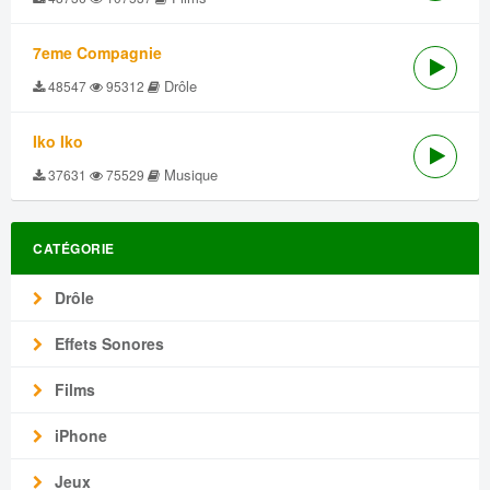
7eme Compagnie
Drôle
48547
95312
Iko Iko
Musique
37631
75529
CATÉGORIE
Drôle
Effets Sonores
Films
iPhone
Jeux