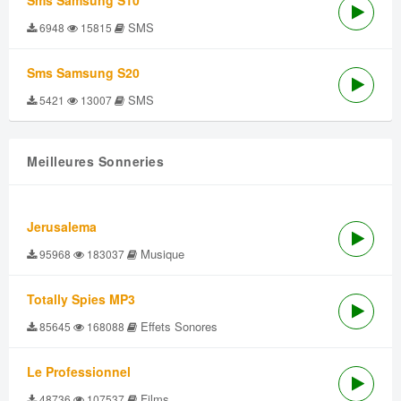
Sms Samsung S10
SMS
6948
15815
Sms Samsung S20
SMS
5421
13007
Meilleures Sonneries
Jerusalema
Musique
95968
183037
Totally Spies MP3
Effets Sonores
85645
168088
Le Professionnel
Films
48736
107537