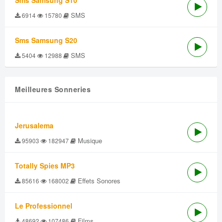
Sms Samsung S10
SMS
6914
15780
Sms Samsung S20
SMS
5404
12988
Meilleures Sonneries
Jerusalema
Musique
95903
182947
Totally Spies MP3
Effets Sonores
85616
168002
Le Professionnel
Films
48692
107486