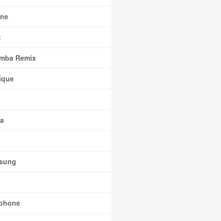
ne
x
mba Remix
ique
a
sung
phone