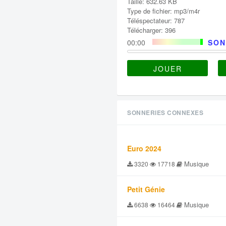
Taille: 632.63 KB
Type de fichier: mp3/m4r
Téléspectateur: 787
Télécharger: 396
00:00
SON
JOUER
SONNERIES CONNEXES
Euro 2024
Musique
3320
17718
Petit Génie
Musique
6638
16464