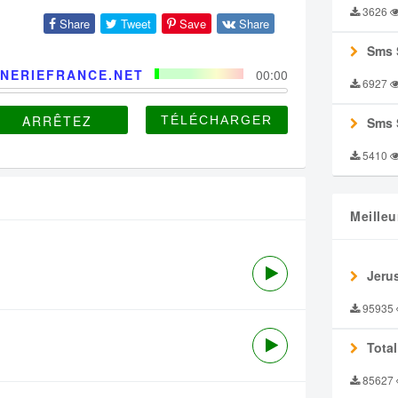
3626
Share
Tweet
Save
Share
Sms 
NERIEFRANCE.NET
00:00
6927
ARRÊTEZ
Sms 
5410
Meilleu
Jeru
95935
Tota
85627