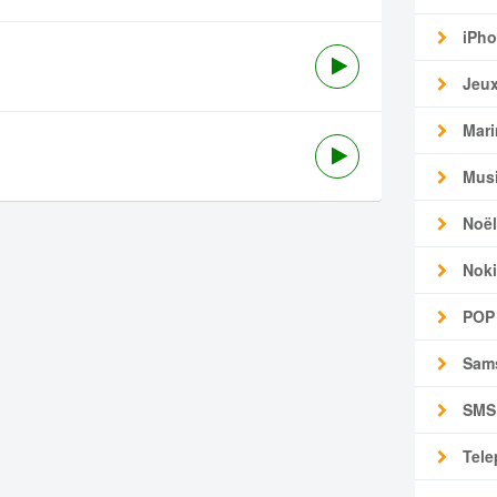
iPho
Jeu
Mari
Mus
Noël
Noki
POP
Sam
SMS
Tele