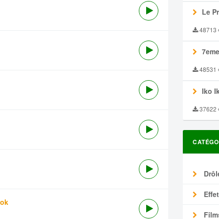
Le P
48713
7eme
48531
Iko I
37622
CATÉGO
Drôl
Effe
tok
Film