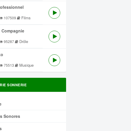
rofessionnel
Films
107509
 Compagnie
Drôle
95287
ko
Musique
75513
RIE SONNERIE
e
ts Sonores
s