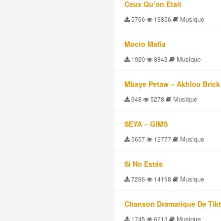
Ceux Qu’on Etait
Musique
5766
13856
Mocro Mafia
Musique
1920
8843
Mbaye Petaw – Akhlou Brick
Musique
948
5278
SEYA – GIMS
Musique
5657
12777
Si No Estás
Musique
7286
14198
Chanson Dramatique De Tik
Musique
1745
6213