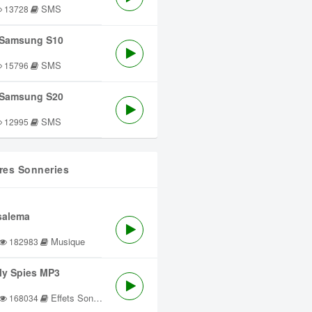
SMS
13728
Samsung S10
SMS
15796
Samsung S20
SMS
12995
res Sonneries
salema
Musique
182983
lly Spies MP3
Effets Sonores
168034